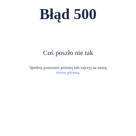
Błąd
500
Coś poszło nie tak
stronę główną
.