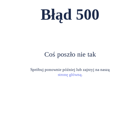
Błąd
500
Coś poszło nie tak
stronę główną
.