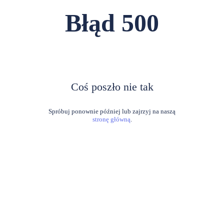
Błąd
500
Coś poszło nie tak
stronę główną
.