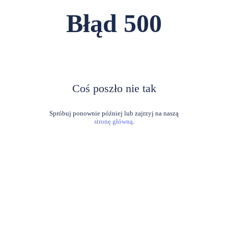
Błąd
500
Coś poszło nie tak
stronę główną
.