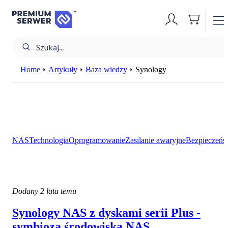
Home
Artykuły
Baza wiedzy
Synology
NAS
Technologia
Oprogramowanie
Zasilanie awaryjne
Bezpieczeńst
Dodany
2 lata temu
Synology NAS z dyskami serii Plus -
symbioza środowiska NAS